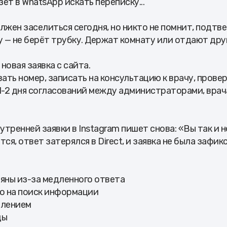
ет в WhatsApp искать переписку...
жен заселиться сегодня, но никто не помнит, подтв
у — не берёт трубку. Держат комнату или отдают дру
овая заявка с сайта.
ть номер, записать на консультацию к врачу, прове
 1-2 дня согласований между администраторами, вра
утренней заявки в Instagram пишет снова: «Вы так и 
ся, ответ затерялся в Direct, и заявка не была зафик
ряны из-за медленного ответа
но на поиск информации
елением
ды