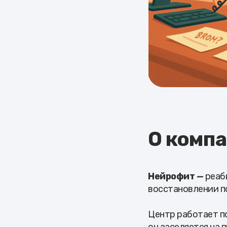
О комп
Нейрофит —
реаб
восстановлении по
Центр работает по