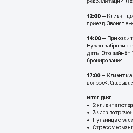
реабилитации. Лез
12:00 —
Клиент дол
приезд. Звонят ем
14:00 —
Приходит н
Нужно забронирова
даты. Это займёт
бронирования.
17:00 —
Клиент из 
вопрос». Оказывает
Итог дня:
2 клиента поте
3 часа потраче
Путаница с зас
Стресс у коман