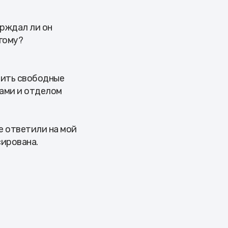
ерждал ли он
гому?
рить свободные
чами и отделом
не ответили на мой
сирована.