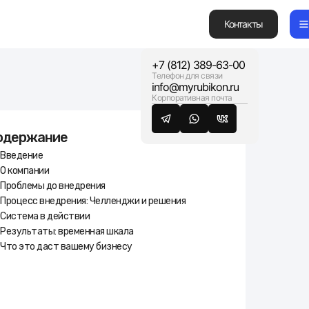
Контакты
+7 (812) 389-63-00
Телефон для связи
Продукты
info@myrubikon.ru
Услуги
Корпоративная почта
Кейсы
Партнерство
Связаться
одержание
© Copyright 2026 Rubikon. Все права защищены.
Введение
О компании
Проблемы до внедрения
Процесс внедрения: Челленджи и решения
Система в действии
Результаты: временная шкала
Что это даст вашему бизнесу