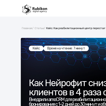
Главная
/
Статьи
/
Кейс: Как реабилитационный центр перестал 
Кейс
Время на чтение: 7 минут
Как Нейрофит сни
клиентов в 4 раз
Внедрили amoCRM для реабилитационного
бронирования с 1–2 дней до 30 минут и о