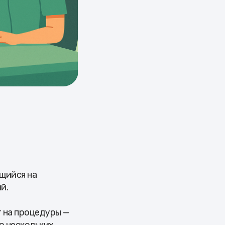
щийся на
й.
т на процедуры —