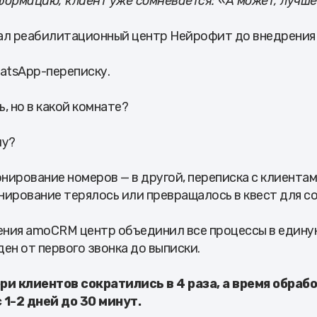
формацию, клиент уже сомневается: «А может, лучше
ал реабилитационный центр Нейрофит до внедрения
atsApp-переписку.
, но в какой комнате?
му?
онирование номеров — в другой, переписка с клиентам
нирование терялось или превращалось в квест для с
ения amoCRM центр объединил все процессы в единую
ен от первого звонка до выписки.
ри клиентов сократились в 4 раза, а время обраб
 1-2 дней до 30 минут.