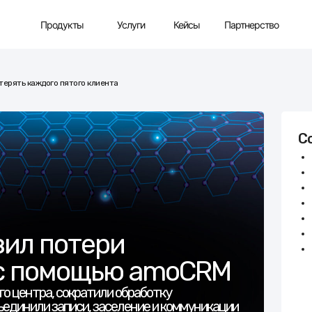
Партнерство
Продукты
Услуги
Кейсы
терять каждого пятого клиента
С
зил потери
а с помощью amoCRM
 центра, сократили обработку
бъединили записи, заселение и коммуникации