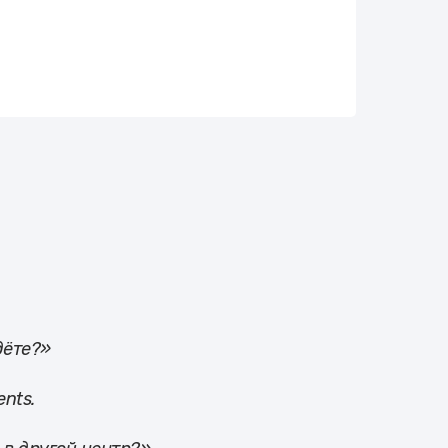
дёте?»
nts.