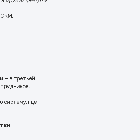
 в другой центр?»
 CRM.
и — в третьей.
отрудников.
 систему, где
отки