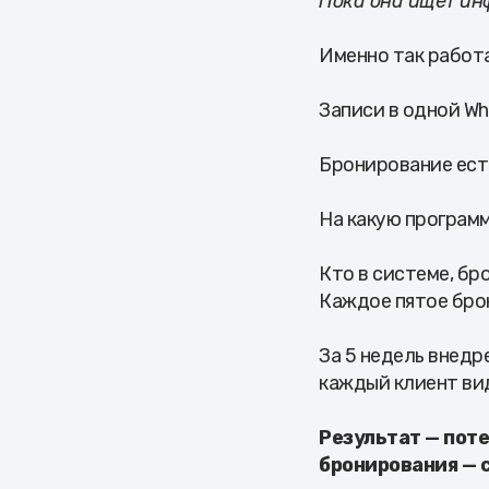
Пока она ищет ин
Именно так работ
Записи в одной Wh
Бронирование есть
На какую програм
Кто в системе, бр
Каждое пятое бро
За 5 недель внедр
каждый клиент вид
Результат — поте
бронирования — с