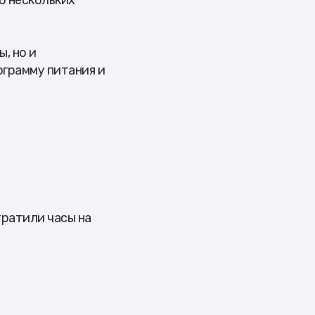
о нескольких
, но и
ограмму питания и
ратили часы на