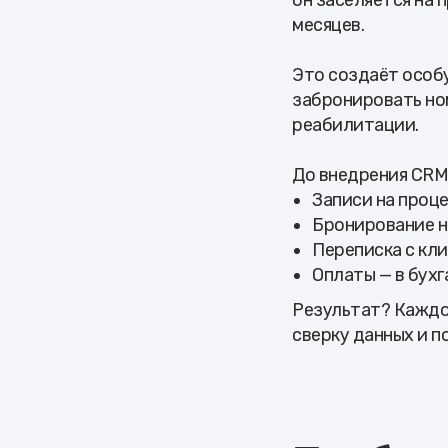
он заселяется на
месяцев.
Это создаёт особу
забронировать но
реабилитации.
До внедрения CRM 
Записи на проце
Бронирование н
Переписка с кл
Оплаты — в бух
Результат? Каждо
сверку данных и п