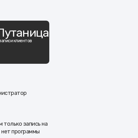
Путаница
записи клиентов
инистратор
м только запись на
о нет программы