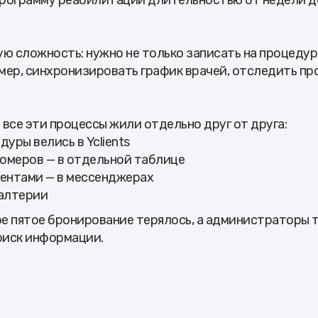
 программу реабилитации длительностью от недели д
ю сложность: нужно не только записать на процедуры
мер, синхронизировать график врачей, отследить пр
все эти процессы жили отдельно друг от друга:
дуры велись в Yclients
омеров — в отдельной таблице
иентами — в мессенджерах
галтерии
е пятое бронирование терялось, а администраторы т
оиск информации.