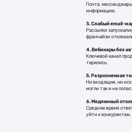
Почта, мессенджеры
информацию.
3. Слабый email-м
Рассылки запускалис
франчайзи откликали
4. Вебинары без а
Ключевой канал прод
терялись.
5. Разрозненная т
Ни входящие, ни исх
могли так и не попас
6. Медленный откл
Среднее время ответ
уйти к конкурентам.