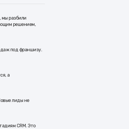
, мы разбили
ающим решением,
одаж под франшизу.
ся, а
Новые лиды не
тадиям CRM. Это