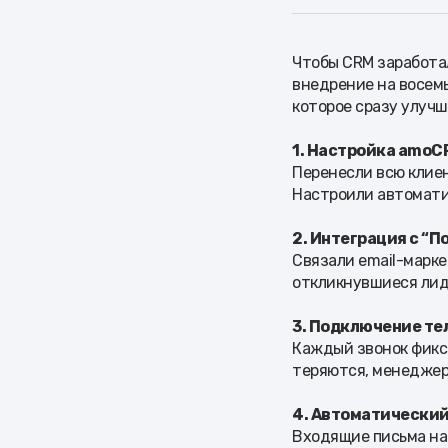
Чтобы CRM заработал
внедрение на восем
которое сразу улучш
1. Настройка amoC
Перенесли всю клиен
Настроили автомати
2. Интеграция с “П
Связали email-марке
откликнувшиеся лид
3. Подключение те
Каждый звонок фикси
теряются, менеджер
4. Автоматический
Входящие письма на