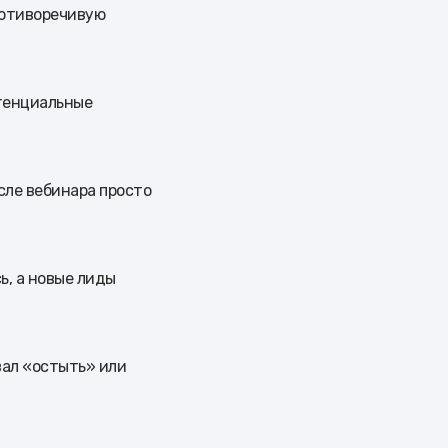
ротиворечивую
отенциальные
сле вебинара просто
ь, а новые лиды
вал «остыть» или