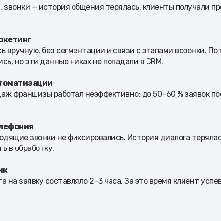
, звонки — история общения терялась, клиенты получали п
аркетинг
ь вручную, без сегментации и связи с этапами воронки. П
сь, но эти данные никак не попадали в CRM.
втоматизации
аж франшизы работал неэффективно: до 50–60 % заявок по
елефония
одящие звонки не фиксировались. История диалога терялас
ть в обработку.
ик
а на заявку составляло 2–3 часа. За это время клиент успе