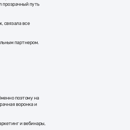
л прозрачный путь
, связала все
альным партнером.
Именно поэтому на
рачная воронка и
аркетинг и вебинары,