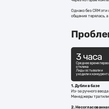
Однако без CRM эти
общения терялась, а
Пробле
3 часа
Среднее время перво
отклика
Лиды остывали и
уходили к конкурент
1. Дубли в базе
Из-за ручного ввода
Менеджеры тратили в
2. Несогласованна