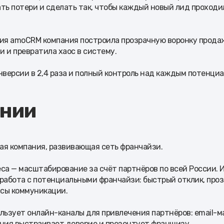
ть потери и сделать так, чтобы каждый новый лид проходи
ия amoCRM компания построила прозрачную воронку продаж
 и превратила хаос в систему.
нверсии в 2,4 раза и полный контроль над каждым потенци
ании
ая компания, развивающая сеть франчайзи.
са — масштабирование за счёт партнёров по всей России. 
работа с потенциальными франчайзи: быстрый отклик, проз
сы коммуникации.
льзует онлайн-каналы для привлечения партнёров: email-м
ания выстраивает доверие и презентует франшизу.