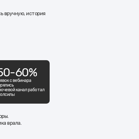
ь вручную, история
50-60%
явок с вебинара
рялись
ючевой канал работал
полсилы
оры.
ка врала.