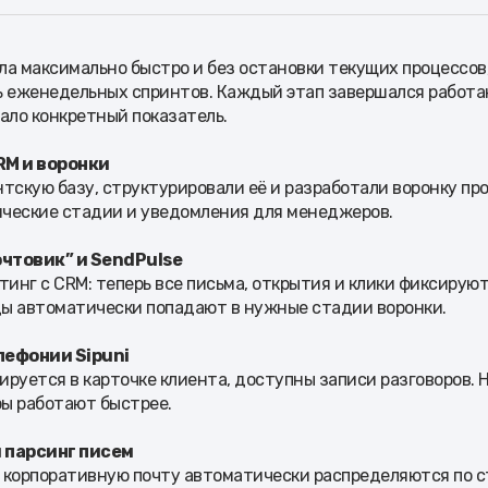
а максимально быстро и без остановки текущих процессов
ь еженедельных спринтов. Каждый этап завершался работ
ало конкретный показатель.
RM и воронки
тскую базу, структурировали её и разработали воронку пр
ческие стадии и уведомления для менеджеров.
очтовик” и SendPulse
тинг с CRM: теперь все письма, открытия и клики фиксируют
ы автоматически попадают в нужные стадии воронки.
лефонии Sipuni
руется в карточке клиента, доступны записи разговоров. 
ы работают быстрее.
 парсинг писем
 корпоративную почту автоматически распределяются по с