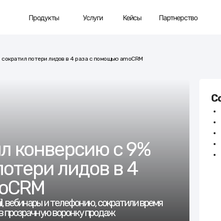
Партнерство
Продукты
Услуги
Кейсы
и сократил потери лидов в 4 раза с помощью amoCRM
С
ил конверсию с 9%
потери лидов в 4
moCRM
, вебинары и телефонию, сократили время
 в прозрачную воронку продаж