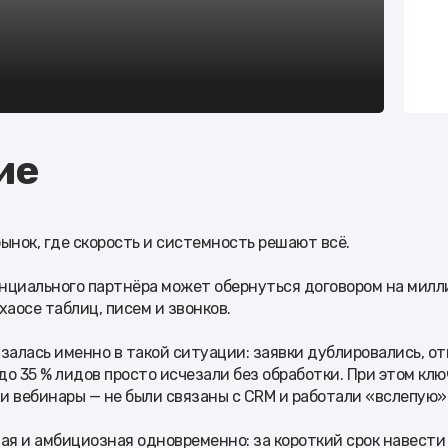
ие
ынок, где скорость и системность решают всё.
нциального партнёра может обернуться договором на милли
хаосе таблиц, писем и звонков.
залась именно в такой ситуации: заявки дублировались, о
 до 35 % лидов просто исчезали без обработки. При этом кл
 и вебинары — не были связаны с CRM и работали «вслепую»
ая и амбициозная одновременно: за короткий срок навести