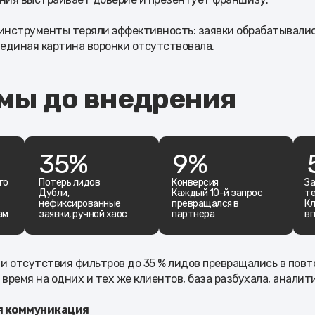
 инструменты теряли эффективность: заявки обрабатывалис
 единая картина воронки отсутствовала.
мы до внедрения
35%
9%
го
Потерь лидов
Конверсия
За
Дубли,
Каждый 10-й запрос
те
нефиксированные
превращался в
Кл
ам
заявки, ручной хаос
партнера
в
 и отсутствия фильтров до 35 % лидов превращались в повт
ремя на одних и тех же клиентов, база разбухала, аналити
я коммуникация