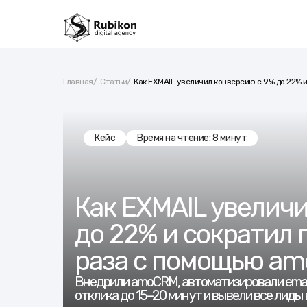
Главная
/
Статьи
/
Как EXMAIL увеличил конверсию с 9% до 22% 
Кейс
Время на чтение: 8 минут
Как EXMAIL увелич
до 22% и сократил 
раза с помощью a
Внедрили amoCRM, автоматизировали email
отклика до 15–20 минут и вывели все лиды