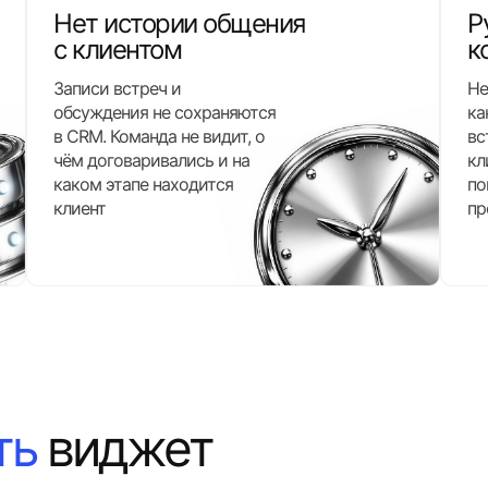
Нет истории общения
Р
с клиентом
к
Записи встреч и
Не
обсуждения не сохраняются
ка
в CRM. Команда не видит, о
вс
чём договаривались и на
кл
каком этапе находится
по
клиент
пр
ть
виджет