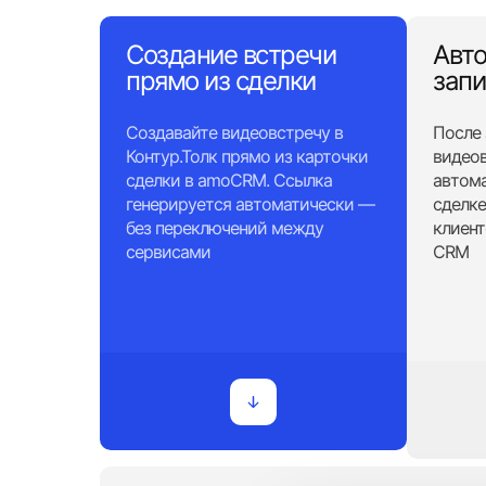
Создание встречи
Авт
прямо из сделки
запи
Создавайте видеовстречу в
После
Контур.Толк прямо из карточки
видеов
сделки в amoCRM. Ссылка
автома
генерируется автоматически —
сделке
без переключений между
клиент
сервисами
CRM