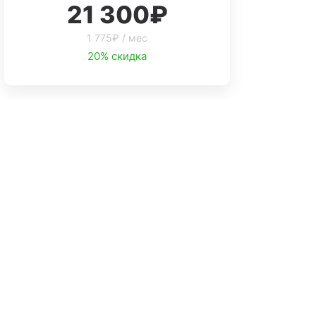
21 300₽
1 775₽ / мес
20% скидка