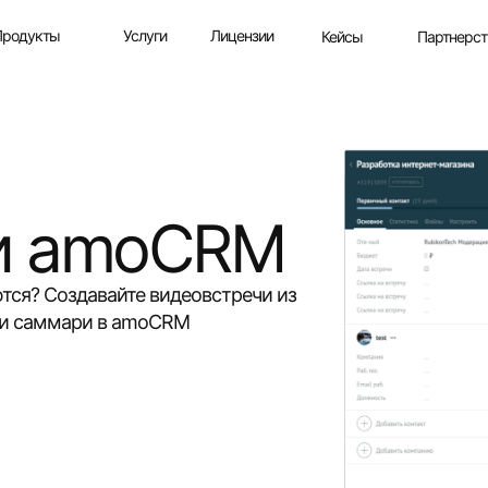
Продукты
Услуги
Лицензии
Партнерст
Кейсы
и amoCRM
ются? Создавайте видеовстречи из
ь и саммари в amoCRM