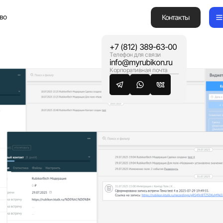
во
Контакты
+7 (812) 389-63-00
Телефон для связи
Продукты
info@myrubikon.ru
Услуги
Корпоративная почта
Лицензии
Кейсы
Партнерство
Связаться
© Copyright 2026 Rubikon. Все права защищены.