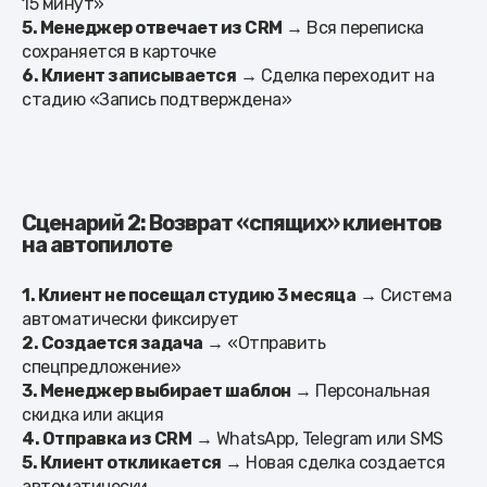
15 минут»
5. Менеджер отвечает из CRM
→ Вся переписка
сохраняется в карточке
6. Клиент записывается
→ Сделка переходит на
стадию «Запись подтверждена»
Сценарий 2: Возврат «спящих» клиентов
на автопилоте
1. Клиент не посещал студию 3 месяца
→ Система
автоматически фиксирует
2. Создается задача
→ «Отправить
спецпредложение»
3. Менеджер выбирает шаблон
→ Персональная
скидка или акция
4. Отправка из CRM
→ WhatsApp, Telegram или SMS
5. Клиент откликается
→ Новая сделка создается
автоматически