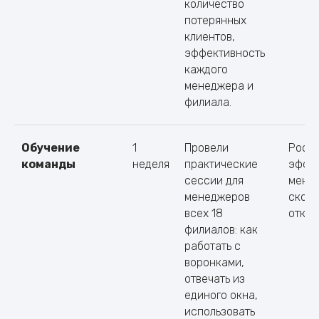
количество
потерянных
клиентов,
эффективность
каждого
менеджера и
филиала.
Обучение
1
Провели
Рост
команды
неделя
практические
эффе
сессии для
мене
менеджеров
скоро
всех 18
откли
филиалов: как
работать с
воронками,
отвечать из
единого окна,
использовать