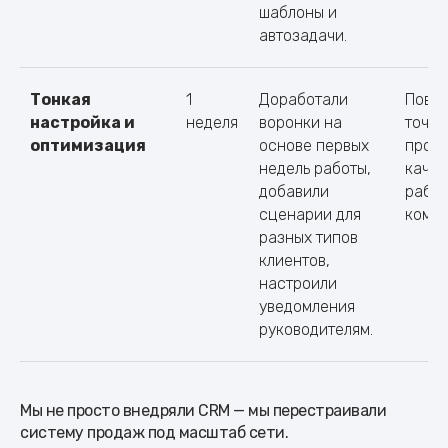
шаблоны и
автозадачи.
Тонкая
1
Доработали
Повы
настройка и
неделя
воронки на
точно
оптимизация
основе первых
проце
недель работы,
качес
добавили
рабо
сценарии для
кома
разных типов
клиентов,
настроили
уведомления
руководителям.
Мы не просто внедряли CRM — мы перестраивали
систему продаж под масштаб сети.