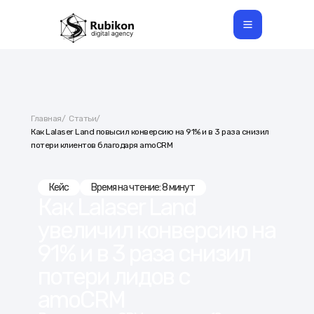
Продукты
Услуги
Кейсы
Партнерство
Главная
/
Статьи
/
Связаться
Как Lalaser Land повысил конверсию на 91% и в 3 раза снизил
потери клиентов благодаря amoCRM
© Copyright 2026 Rubikon. Все права защищены.
Кейс
Время на чтение: 8 минут
Как Lalaser Land
увеличил конверсию на
91% и в 3 раза снизил
потери лидов с
amoCRM