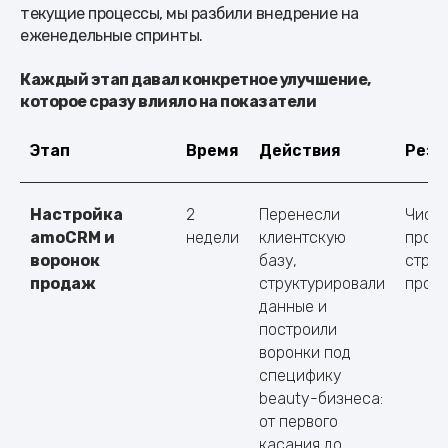
текущие процессы, мы разбили внедрение на
еженедельные спринты.
Каждый этап давал конкретное улучшение,
которое сразу влияло на показатели
Этап
Время
Действия
Резу
Настройка
2
Перенесли
Чиста
amoCRM и
недели
клиентскую
проз
воронок
базу,
струк
продаж
структурировали
прод
данные и
построили
воронки под
специфику
beauty-бизнеса:
от первого
касания до