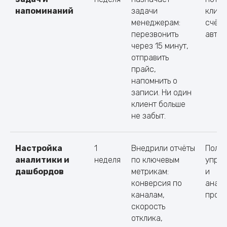
напоминаний
задачи
клиен
менеджерам:
счёт
перезвонить
авто
через 15 минут,
отправить
прайс,
напомнить о
записи. Ни один
клиент больше
не забыт.
Настройка
1
Внедрили отчёты
Полн
аналитики и
неделя
по ключевым
управ
дашбордов
метрикам:
и
конверсия по
анали
каналам,
прозр
скорость
отклика,