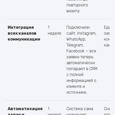
повторного
визита.
Интеграция
1
Подключили
Едины
всех каналов
неделя
сайт, Instagram,
заяво
коммуникации
WhatsApp,
контр
Telegram,
канал
Facebook — все
заявки теперь
автоматически
попадают в CRM
с полной
информацией о
клиенте и
источнике.
Автоматизация
1
Система сама
Сниж
задач и
неделя
назначает
потер