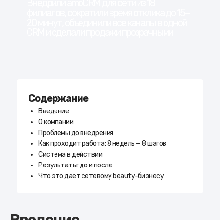
Внедрили amoCRM для сети из 18
филиалов, сократили время отклика до 15–
20 минут, объединили все каналы в одной
CRM и сделали продажи прозрачными
Содержание
Введение
О компании
Проблемы до внедрения
Как проходит работа: 8 недель — 8 шагов
Система в действии
Результаты: до и после
Что это дает сетевому beauty-бизнесу
Введение