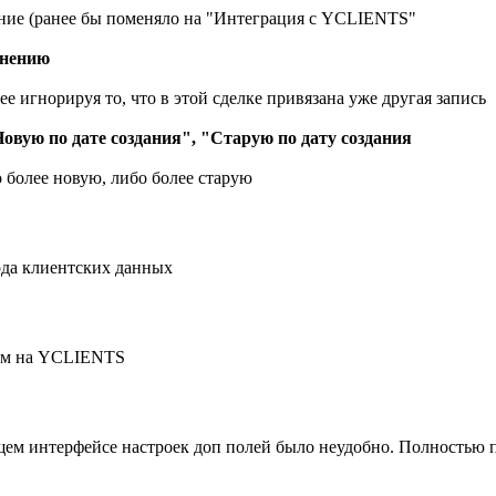
звание (ранее бы поменяло на "Интеграция с YCLIENTS"
инению
е игнорируя то, что в этой сделке привязана уже другая запись
овую по дате создания", "Старую по дату создания
о более новую, либо более старую
вода клиентских данных
жим на YCLIENTS
ущем интерфейсе настроек доп полей было неудобно. Полностью