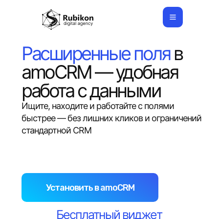
Расширенные поля
в
Продукты
Услуги
amoCRM — удобная
Лицензии
Кейсы
работа с данными
Партнерство
Связаться
Ищите, находите и работайте с полями
© Copyright 2026 Rubikon. Все права защищены.
быстрее — без лишних кликов и ограничений
стандартной CRM
Установить в amoCRM
Бесплатный виджет