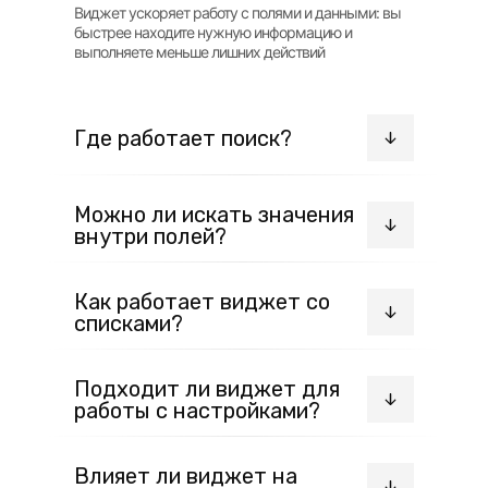
Виджет ускоряет работу с полями и данными: вы
быстрее находите нужную информацию и
выполняете меньше лишних действий
Где работает поиск?
Поиск доступен в сделках, контактах, компаниях,
Можно ли искать значения
настройках, фильтрах и даже в шаблонах писем
внутри полей?
Да, вы можете находить нужные значения прямо в
Как работает виджет со
полях и фильтрах
списками?
Вы можете фиксировать значения в списках и
Подходит ли виджет для
мультисписках через кнопки “+” и “−” и
работы с настройками?
использовать их в других полях
Да, он упрощает поиск и навигацию в настройках
Влияет ли виджет на
amoCRM