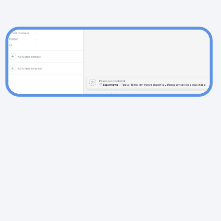
Sincronização com
Altegio
Após criar um registro no Altegio, a transação
será transferida para o Kommo CRM, você
também pode cadastrar um cliente
diretamente do Kommo CRM e o registro
também será exibido no Altegio. Ao alterar a
fase da transação, é possível atualizar o
estado do registo no Altegio