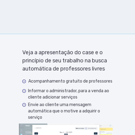
Veja a apresentação do case e o
princípio de seu trabalho na busca
automática de professores livres
Acompanhamento
gratuito de professores
Acompanhamento gratuito de professores
A função nos permite configurar qualquer
Informar o administrador, para a venda ao
lógica de trabalho com o cliente, quando
cliente adicionar serviços
entendemos que temos masters livres na
Envie ao cliente uma mensagem
hora da gravação utilizando Salesbot amoCRM
automática que o motive a adquirir o
ou Kommo CRM
serviço