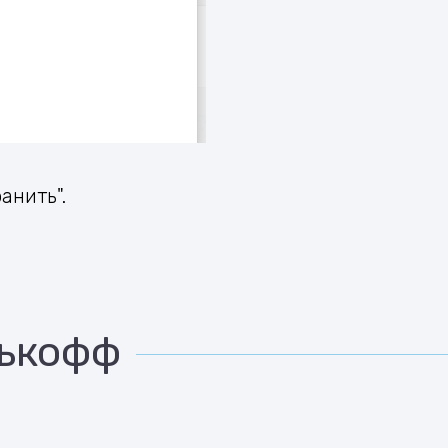
анить".
нькофф