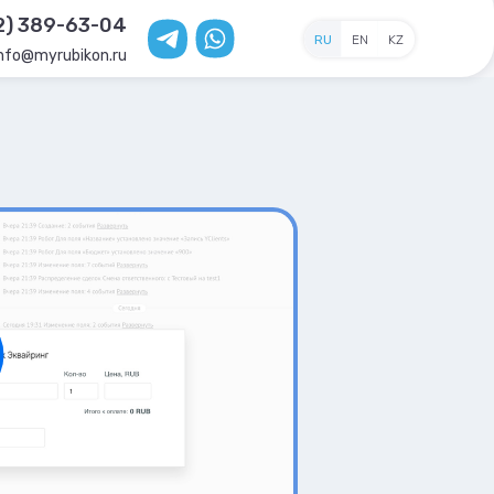
2) 389-63-04
RU
EN
KZ
info@myrubikon.ru