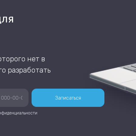
для
оторого нет в
го разработать
Записаться
нфиденциальности