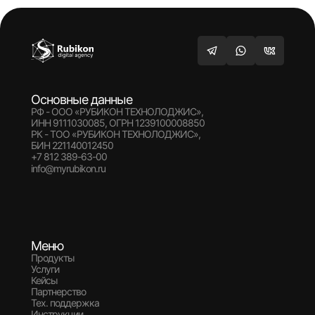
Основные данные
РФ - ООО «РУБИКОН ТЕХНОЛОДЖИС»,
ИНН 9111030085, ОГРН 1239100008850
РК - ТОО «РУБИКОН ТЕХНОЛОДЖИС»,
БИН 221140012450
+7 812 389-63-00
info@myrubikon.ru
Меню
Продукты
Услуги
Кейсы
Партнерство
Тех. поддержка
Инструкции