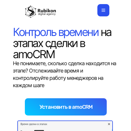
Контроль времени
на
Продукты
Услуги
этапах сделки в
Лицензии
Кейсы
amoCRM
Партнерство
Связаться
Не понимаете, сколько сделка находится на
© Copyright 2026 Rubikon. Все права защищены.
этапе? Отслеживайте время и
контролируйте работу менеджеров на
каждом шаге
Установить в amoCRM