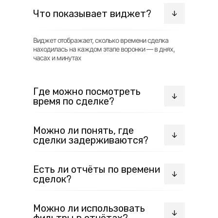
Что показывает виджет?
Виджет отображает, сколько времени сделка
находилась на каждом этапе воронки — в днях,
часах и минутах
Где можно посмотреть
время по сделке?
Информация доступна прямо в карточке сделки —
Можно ли понять, где
вы видите историю её движения и время на
сделки задерживаются?
каждом этапе
Да, вы сразу видите этапы, на которых сделки
Есть ли отчёты по времени
находятся дольше всего, и можете быстро выявить
сделок?
проблемные зоны
Да, вы можете сформировать отчёт по времени
Можно ли использовать
нахождения сделок в этапах и выгрузить его в
фильтры в отчётах?